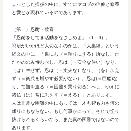
ょっとした挨拶の中に、すでにヤコブの信仰と修養
と愛とが現れているのであります。
（第二）忍耐・歓喜
「忍耐をしてき活動をなさしめよ」（1－4）。
忍耐がいかほど大切なものかは、『大集経』という
経文の中に、「世にむ（＝頼りにする）所なし、た
だかののみ恃むべし。忍は（＝安全な住い）なり、
（は）生ぜず。忍は（＝丈夫な）なり、（を）加え
ず（＝衛兵を増やす必要がない）。忍は(＝巨船)な
り、て難を渡る（＝困難を乗り切る）べし。ゆえに
諸仏（は）常に忍をす（＝える）」とあります。
人は非常な困難の中にあっては、才も智も力も何の
頼りにもならない。もし何事かにって、それで切り
抜けられるくらいなら、まだ真の困難ではないので
あります。