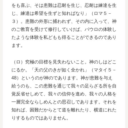
をも喜ぶ、そは患難は忍耐を生じ、忍耐は練達を生
じ、練達は希望を生ずと知ればなり」（ロマ５－
３）。患難の外形に捕われず、その内に入って、神
のご教育を受けて修行していけば、パウロの体験し
たような体験を私どもも得ることができるのであり
ます。
（ロ）究極の目標を見失わないこと。神のしはどこ
にるか。「天の父のきが如く全かれ」（マタイ５－
48）というのが神のであります。神が患難を与え
給うのも、この患難を通じて我々の足らざる所を自
覚反省せしめて、我々の信仰を進め、我々の人格を
一層完全ならしめんとの思召しであります。それを
知れば、困難だからとて道を離れたり、横道にれた
りするものではありません。