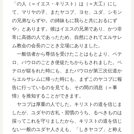
「の人（＝イエス・キリスト）は（＝大工）にし
て、マリヤの子、またヤコブ、ヨセ、ユダ、シモン
の兄弟ならずや。の姉妹もに我らと共におるにず
や」とあります。彼はイエスの兄弟であり、かつ非
常に高徳の人であったため、自然にされてエルサレ
ム教会の会長のごとき立場にありました。
一般信者から尊信を受けたことはもとより、ペテ
ロ、パウロのごとき使徒たちからもされました。ペ
テロが獄をれた時にも、またパウロが第三次伝道か
らエルサレムに帰った時にも、まずこのヤコブに報
告に行っているのを見ても、その間の消息（＝事
情）を推知することができます。
ヤコブは厚重の人でした。キリストの道を信じま
したが、ユダヤの古礼・習慣のうち、るべきものは
採ってこれを守りましたから、キリストの道を信じ
ない一般のユダヤ人さえも、「しきヤコブ」と称え