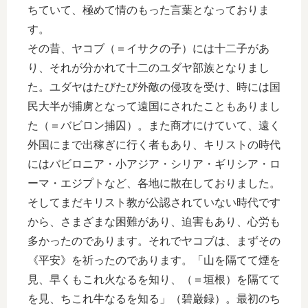
ちていて、極めて情のもった言葉となっておりま
す。
その昔、ヤコブ（＝イサクの子）には十二子があ
り、それが分かれて十二のユダヤ部族となりまし
た。ユダヤはたびたび外敵の侵攻を受け、時には国
民大半が捕虜となって遠国にされたこともありまし
た（＝バビロン捕囚）。また商才にけていて、遠く
外国にまで出稼ぎに行く者もあり、キリストの時代
にはバビロニア・小アジア・シリア・ギリシア・ロ
ーマ・エジプトなど、各地に散在しておりました。
そしてまだキリスト教が公認されていない時代です
から、さまざまな困難があり、迫害もあり、心労も
多かったのであります。それでヤコブは、まずその
《平安》を祈ったのであります。「山を隔てて煙を
見、早くもこれ火なるを知り、（＝垣根）を隔てて
を見、ちこれ牛なるを知る」（碧巌録）。最初のち