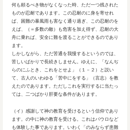
何も頼るべき物がなくなった時、ただ一つ残された
ものが忍耐であります。この忍耐のに身を寄せれ
ば、困難の暴風雨も害なく通り過ぎ、この忍耐のを
えば、（＝多数の敵）も危害を加え得ず、忍耐の大
舟に乗れば、安全に難を渡ることができるのであり
ます。
しかしながら、ただ苦通を我慢するというのでは、
苦しいばかりで長続きしません。ゆえに、「なんぢ
らのにふとき、これをとせよ」（１－２）と説い
て、古人のいわゆる「苦中にをする」（言志）を教
えたのであります。ただしこれを実行するに当たっ
ては、二つばかり肝要な条件があります。
（イ）感謝して神の教育を受けるという信仰であり
ます。の中に神の教育を受ける。これはパウロなど
も体験した事であります。いわく「のみならず患難