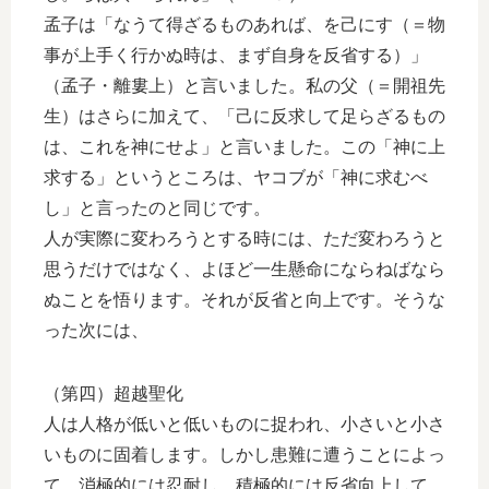
孟子は「なうて得ざるものあれば、を己にす（＝物
事が上手く行かぬ時は、まず自身を反省する）」
（孟子・離婁上）と言いました。私の父（＝開祖先
生）はさらに加えて、「己に反求して足らざるもの
は、これを神にせよ」と言いました。この「神に上
求する」というところは、ヤコブが「神に求むべ
し」と言ったのと同じです。
人が実際に変わろうとする時には、ただ変わろうと
思うだけではなく、よほど一生懸命にならねばなら
ぬことを悟ります。それが反省と向上です。そうな
った次には、
（第四）超越聖化
人は人格が低いと低いものに捉われ、小さいと小さ
いものに固着します。しかし患難に遭うことによっ
て、消極的には忍耐し、積極的には反省向上して、