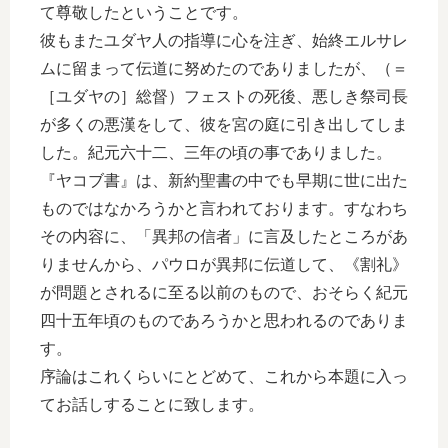
て尊敬したということです。
彼もまたユダヤ人の指導に心を注ぎ、始終エルサレ
ムに留まって伝道に努めたのでありましたが、（＝
［ユダヤの］総督）フェストの死後、悪しき祭司長
が多くの悪漢をして、彼を宮の庭に引き出してしま
した。紀元六十二、三年の頃の事でありました。
『ヤコブ書』は、新約聖書の中でも早期に世に出た
ものではなかろうかと言われております。すなわち
その内容に、「異邦の信者」に言及したところがあ
りませんから、パウロが異邦に伝道して、《割礼》
が問題とされるに至る以前のもので、おそらく紀元
四十五年頃のものであろうかと思われるのでありま
す。
序論はこれくらいにとどめて、これから本題に入っ
てお話しすることに致します。