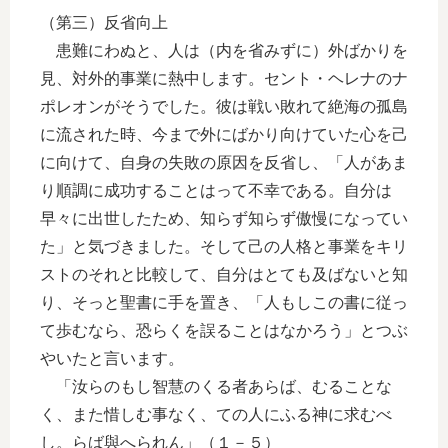
（第三）反省向上
患難にわぬと、人は（内を省みずに）外ばかりを
見、対外的事業に熱中します。セント・ヘレナのナ
ポレオンがそうでした。彼は戦い敗れて絶海の孤島
に流された時、今まで外にばかり向けていた心を己
に向けて、自身の失敗の原因を反省し、「人があま
り順調に成功することはって不幸である。自分は
早々に出世したため、知らず知らず傲慢になってい
た」と気づきました。そして己の人格と事業をキリ
ストのそれと比較して、自分はとても及ばないと知
り、そっと聖書に手を置き、「人もしこの書に従っ
て歩むなら、恐らくを誤ることはなかろう」とつぶ
やいたと言います。
「汝らのもし智慧のくる者あらば、むることな
く、また惜しむ事なく、ての人にふる神に求むべ
し。らば與へられん」（１－５）