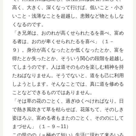
高く、大きく、深くなって行けば、低いこと・小さ
いこと・浅薄なことを超越し、患難など物ともしな
くなるのです。
「き兄弟は、おのれが高くせられたるを喜べ、富め
る者は、おのが卑くせられたるを喜べ」（１－
９）。身分が高くなったとか低くなったとか、富を
得たとか失ったとか、そういう関心の段階を超越し
てしまうのです。人は道そのものを楽しむ精神を持
たねばなりません。そうでないと、道をも己に利用
しようとします。そんなことでは、真に道を修める
ことなどできるものではありません。
「そは草の花のごとく、過ぎゆくべければなり。日
で熱き風吹きて草を枯らせば、花落ちて、そのしき
姿ほろぶ、富める者もまたのごとく、そののにして
まづせん」（１－９～11）
この世のの（＝極めて短い）生活に現れて来るいろ