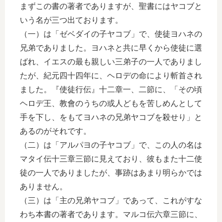
まずこの書の著者でありますが、聖書にはヤコブと
いう名が三つ出ております。
（一）は「ゼベダイの子ヤコブ」で、使徒ヨハネの
兄弟でありました。ヨハネと共に早くから使徒に選
ばれ、イエスの最も親しい三弟子の一人でありまし
たが、紀元四十四年に、ヘロデの命により斬首され
ました。『使徒行伝』十二章一、二節に、「その頃
ヘロデ王、教會のうちの或人どもを苦しめんとして
手を下し、をもてヨハネの兄弟ヤコブを殺せり」と
あるのがそれです。
（二）は「アルパヨの子ヤコブ」で、この人の名は
マタイ伝十三章三節に見えており、彼もまた十二使
徒の一人でありましたが、事跡はあまり明らかでは
ありません。
（三）は「主の兄弟ヤコブ」であって、これがすな
わち本書の著者であります。マルコ伝六章三節に、