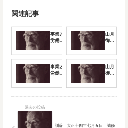
関連記事
事業と
山月
労働
御教
（三）
話・
続編
（十
六）
事業と
山月
労働
御教
（一）
話・
続編
（十
五）
訓辞 大正十四年七月五日 誠修