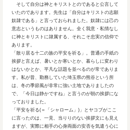
そして自分は神とキリストとのであると公言して
いたのであります。先生は「自分はキリストの志願
奴隷である」と言っておられました。奴隷には己の
意志というものはありません。全く我意・私情なし
に神とキリストに隷属する、それこそ忠実の信仰で
あります。
「散り居る十二の族の平安を祈る」。普通の手紙の
挨拶と言えば、暑いとか寒いとか、暮らしに変わり
はないかとか、平凡な話題を並べるのが常でありま
す。私が昔、勤務していた埼玉県の熊谷という所
は、冬の季節風が非常に強い土地でありましたの
で、「今日は静かですね」と言うのが朝の挨拶にな
っておりました。
「平安を祈る(＝「シャローム」)」とヤコブがここ
に言ったのは、一見、当りりのない挨拶文にも見え
ますが、実際に相手の心身両面の安否を気遣う心に